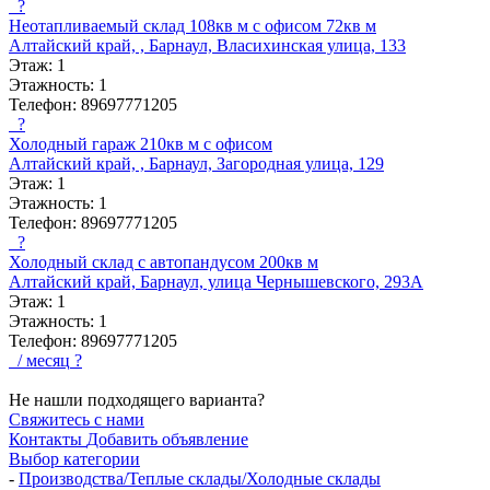
?
Неотапливаемый склад 108кв м с офисом 72кв м
Алтайский край, , Барнаул, Власихинская улица, 133
Этаж:
1
Этажность:
1
Телефон:
89697771205
?
Холодный гараж 210кв м с офисом
Алтайский край, , Барнаул, Загородная улица, 129
Этаж:
1
Этажность:
1
Телефон:
89697771205
?
Холодный склад с автопандусом 200кв м
Алтайский край, Барнаул, улица Чернышевского, 293А
Этаж:
1
Этажность:
1
Телефон:
89697771205
/ месяц
?
Не нашли подходящего варианта?
Свяжитесь с нами
Контакты
Добавить объявление
Выбор категории
-
Производства/Теплые склады/Холодные склады