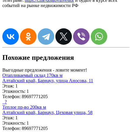
телеграме:
https://t.me/dolgovinvestor
и будьте в курсе всех
событий на рынке недвижимости РФ
Похожие предложения
Выгодные предложения - ловите момент!
Отапливаемый склад 170кв м
Алтайский край, Барнаул, улица Аносова, 11
Этаж:
1
Этажность:
1
Телефон:
89697771205
?
Теплое пр-во 200кв м
Алтайский край, Барнаул, Цеховая улица, 58
Этаж:
1
Этажность:
1
Телефон:
89697771205