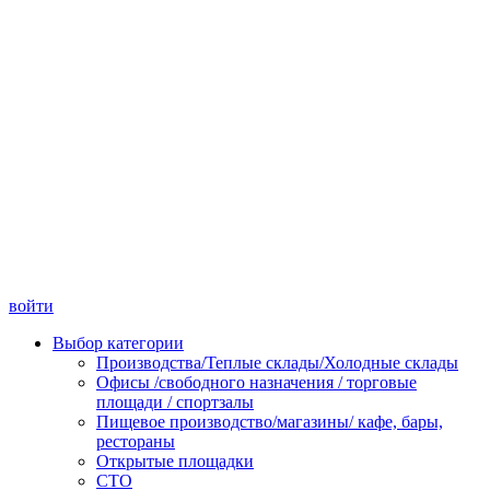
войти
Выбор категории
Производства/Теплые склады/Холодные склады
Офисы /свободного назначения / торговые
площади / спортзалы
Пищевое производство/магазины/ кафе, бары,
рестораны
Открытые площадки
СТО