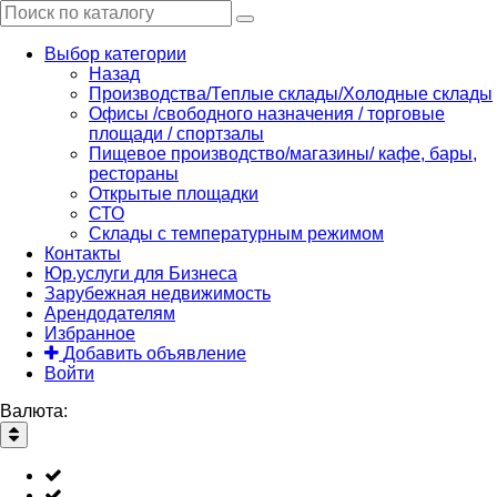
Выбор категории
Назад
Производства/Теплые склады/Холодные склады
Офисы /свободного назначения / торговые
площади / спортзалы
Пищевое производство/магазины/ кафе, бары,
рестораны
Открытые площадки
СТО
Склады с температурным режимом
Контакты
Юр.услуги для Бизнеса
Зарубежная недвижимость
Арендодателям
Избранное
Добавить объявление
Войти
Валюта: