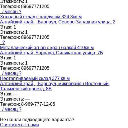
Этажность:
1
Телефон:
89697771205
/ месяц
?
Холодный склад с пандусом 324.3кв м
Алтайский край, , Барнаул, Северо-Западная улица, 2
Этаж:
1
Этажность:
1
Телефон:
89697771205
?
Металлический агнар с кран балкой 410кв м
Алтайский край, Барнаул, Силикатная улица, 7Б
Этаж:
1
Этажность:
1
Телефон:
89697771205
/ месяц
?
Неотапливаемый склад 377 кв.м
Алтайский край, , Барнаул, микрорайон Восточный,
Тальменский проезд, 8Б
Этаж:
—
Этажность:
—
Телефон:
8-969-777-12-05
/ месяц
?
Не нашли подходящего варианта?
Свяжитесь с нами