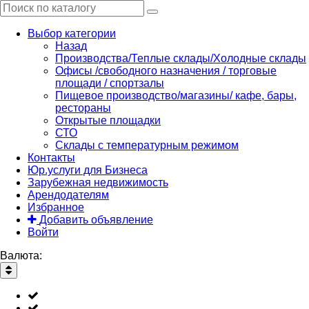
Выбор категории
Назад
Производства/Теплые склады/Холодные склады
Офисы /свободного назначения / торговые
площади / спортзалы
Пищевое производство/магазины/ кафе, бары,
рестораны
Открытые площадки
СТО
Склады с температурным режимом
Контакты
Юр.услуги для Бизнеса
Зарубежная недвижимость
Арендодателям
Избранное
Добавить объявление
Войти
Валюта: