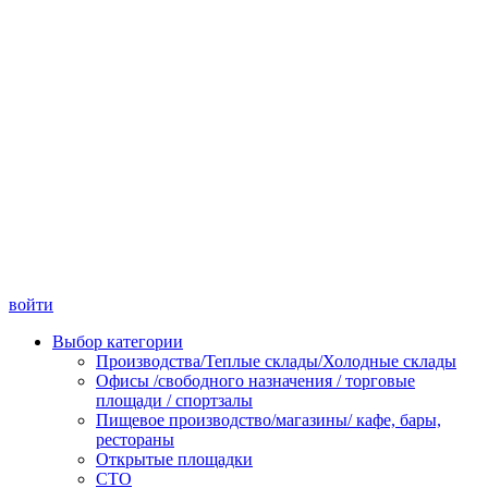
войти
Выбор категории
Производства/Теплые склады/Холодные склады
Офисы /свободного назначения / торговые
площади / спортзалы
Пищевое производство/магазины/ кафе, бары,
рестораны
Открытые площадки
СТО