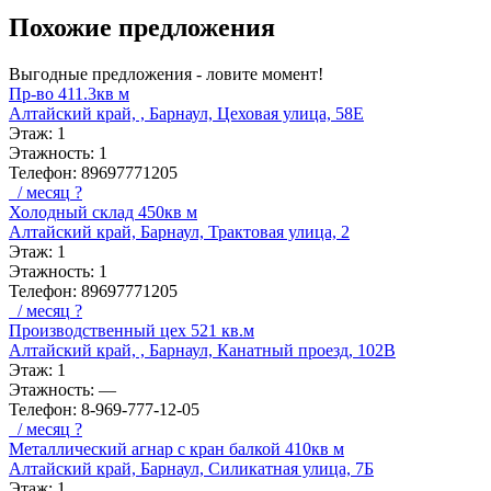
Похожие предложения
Выгодные предложения - ловите момент!
Пр-во 411.3кв м
Алтайский край, , Барнаул, Цеховая улица, 58Е
Этаж:
1
Этажность:
1
Телефон:
89697771205
/ месяц
?
Холодный склад 450кв м
Алтайский край, Барнаул, Трактовая улица, 2
Этаж:
1
Этажность:
1
Телефон:
89697771205
/ месяц
?
Производственный цех 521 кв.м
Алтайский край, , Барнаул, Канатный проезд, 102В
Этаж:
1
Этажность:
—
Телефон:
8-969-777-12-05
/ месяц
?
Металлический агнар с кран балкой 410кв м
Алтайский край, Барнаул, Силикатная улица, 7Б
Этаж:
1