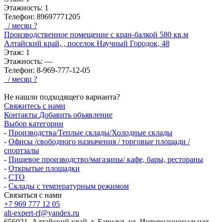
Этажность:
1
Телефон:
89697771205
/ месяц
?
Производственное помещение с кран-балкой 580 кв.м
Алтайский край, , поселок Научный Городок, 48
Этаж:
1
Этажность:
—
Телефон:
8-969-777-12-05
/ месяц
?
Не нашли подходящего варианта?
Свяжитесь с нами
Контакты
Добавить объявление
Выбор категории
-
Производства/Теплые склады/Холодные склады
-
Офисы /свободного назначения / торговые площади /
спортзалы
-
Пищевое производство/магазины/ кафе, бары, рестораны
-
Открытые площадки
-
СТО
-
Склады с температурным режимом
Связаться с нами
+7 969 777 12 05
alt-expert-rf@yandex.ru
656021, Алтайский край, г. Барнаул, ул. Интернациональная,