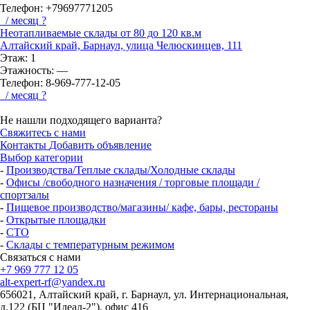
Телефон:
+79697771205
/ месяц
?
Неотапливаемые склады от 80 до 120 кв.м
Алтайский край, Барнаул, улица Челюскинцев, 111
Этаж:
1
Этажность:
—
Телефон:
8-969-777-12-05
/ месяц
?
Не нашли подходящего варианта?
Свяжитесь с нами
Контакты
Добавить объявление
Выбор категории
-
Производства/Теплые склады/Холодные склады
-
Офисы /свободного назначения / торговые площади /
спортзалы
-
Пищевое производство/магазины/ кафе, бары, рестораны
-
Открытые площадки
-
СТО
-
Склады с температурным режимом
Связаться с нами
+7 969 777 12 05
alt-expert-rf@yandex.ru
656021, Алтайский край, г. Барнаул, ул. Интернациональная,
д.122 (БЦ "Идеал-2"), офис 416