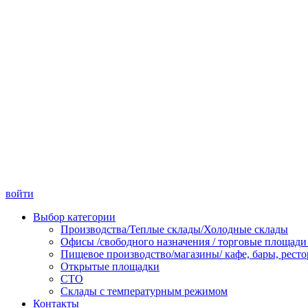
войти
Выбор категории
Производства/Теплые склады/Холодные склады
Офисы /свободного назначения / торговые площади 
Пищевое производство/магазины/ кафе, бары, рест
Открытые площадки
СТО
Склады с температурным режимом
Контакты