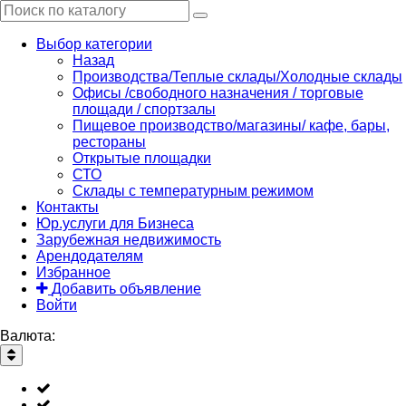
Выбор категории
Назад
Производства/Теплые склады/Холодные склады
Офисы /свободного назначения / торговые
площади / спортзалы
Пищевое производство/магазины/ кафе, бары,
рестораны
Открытые площадки
СТО
Склады с температурным режимом
Контакты
Юр.услуги для Бизнеса
Зарубежная недвижимость
Арендодателям
Избранное
Добавить объявление
Войти
Валюта: