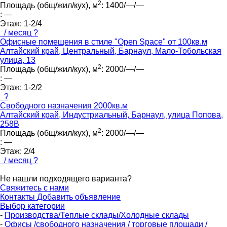
2
Площадь (общ/жил/кух), м
:
1400/—/—
:
—
Этаж:
1-2/4
/ месяц
?
Офисные помещения в стиле "Open Space" от 100кв.м
Алтайский край, Центральный, Барнаул, Мало-Тобольская
улица, 13
2
Площадь (общ/жил/кух), м
:
2000/—/—
:
—
Этаж:
1-2/2
?
Свободного назначения 2000кв.м
Алтайский край, Индустриальный, Барнаул, улица Попова,
258В
2
Площадь (общ/жил/кух), м
:
2000/—/—
:
—
Этаж:
2/4
/ месяц
?
Не нашли подходящего варианта?
Свяжитесь с нами
Контакты
Добавить объявление
Выбор категории
-
Производства/Теплые склады/Холодные склады
-
Офисы /свободного назначения / торговые площади /