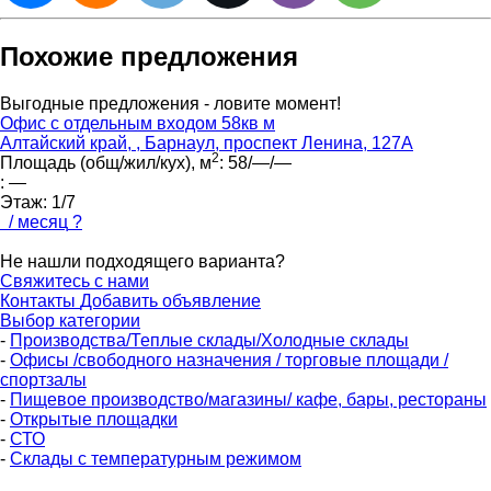
Похожие предложения
Выгодные предложения - ловите момент!
Офис с отдельным входом 58кв м
Алтайский край, , Барнаул, проспект Ленина, 127А
2
Площадь (общ/жил/кух), м
:
58/—/—
:
—
Этаж:
1/7
/ месяц
?
Не нашли подходящего варианта?
Свяжитесь с нами
Контакты
Добавить объявление
Выбор категории
-
Производства/Теплые склады/Холодные склады
-
Офисы /свободного назначения / торговые площади /
спортзалы
-
Пищевое производство/магазины/ кафе, бары, рестораны
-
Открытые площадки
-
СТО
-
Склады с температурным режимом