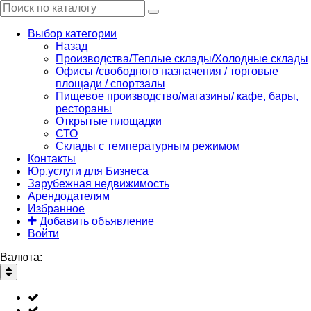
Выбор категории
Назад
Производства/Теплые склады/Холодные склады
Офисы /свободного назначения / торговые
площади / спортзалы
Пищевое производство/магазины/ кафе, бары,
рестораны
Открытые площадки
СТО
Склады с температурным режимом
Контакты
Юр.услуги для Бизнеса
Зарубежная недвижимость
Арендодателям
Избранное
Добавить объявление
Войти
Валюта: