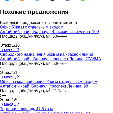
Похожие предложения
Выгодные предложения - ловите момент!
Офис 50кв м с отдельным входом
Алтайский край, , Барнаул, Власихинская улица, 109
2
Площадь (общ/жил/кух), м
:
50/—/—
:
—
Этаж:
1/10
/ месяц
?
Свободного назначения 50кв м на красной линии
Алтайский край, , Барнаул, проспект Ленина, 27А/64А
2
Площадь (общ/жил/кух), м
:
50/—/—
:
—
Этаж:
1/1
/ месяц
?
Офис на красной линии 41кв м с отдельным входом
Алтайский край, Барнаул, проспект Ленина, 98
2
Площадь (общ/жил/кух), м
:
41.1/—/—
:
—
Этаж:
1/5
/ месяц
?
Торговая площадь 47.6 кв.м