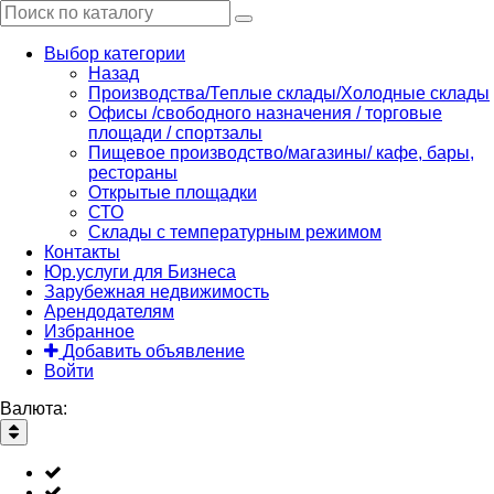
Выбор категории
Назад
Производства/Теплые склады/Холодные склады
Офисы /свободного назначения / торговые
площади / спортзалы
Пищевое производство/магазины/ кафе, бары,
рестораны
Открытые площадки
СТО
Склады с температурным режимом
Контакты
Юр.услуги для Бизнеса
Зарубежная недвижимость
Арендодателям
Избранное
Добавить объявление
Войти
Валюта: