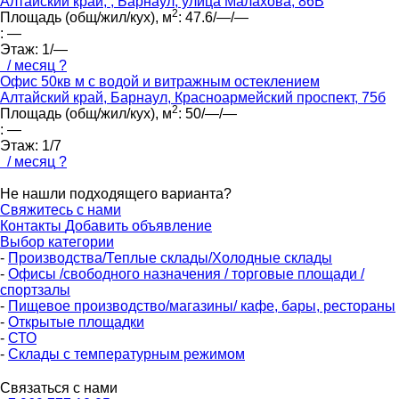
Алтайский край, , Барнаул, улица Малахова, 86В
2
Площадь (общ/жил/кух), м
:
47.6/—/—
:
—
Этаж:
1/—
/ месяц
?
Офис 50кв м с водой и витражным остеклением
Алтайский край, Барнаул, Красноармейский проспект, 75б
2
Площадь (общ/жил/кух), м
:
50/—/—
:
—
Этаж:
1/7
/ месяц
?
Не нашли подходящего варианта?
Свяжитесь с нами
Контакты
Добавить объявление
Выбор категории
-
Производства/Теплые склады/Холодные склады
-
Офисы /свободного назначения / торговые площади /
спортзалы
-
Пищевое производство/магазины/ кафе, бары, рестораны
-
Открытые площадки
-
СТО
-
Склады с температурным режимом
Связаться с нами